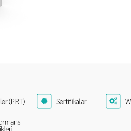
ler (PRT)
Sertifikalar
W
formans
kleri