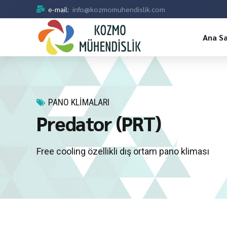
e-mail:
info@kozmomuhendislik.com
Ana S
PANO KLIMALARI
Predator (PRT)
Free cooling özellikli dış ortam pano kliması