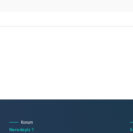
Konum
Neredeyiz ?
S